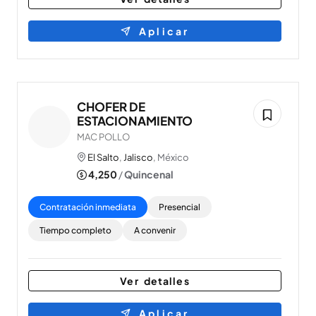
Aplicar
CHOFER DE
ESTACIONAMIENTO
MAC POLLO
El Salto
,
Jalisco
, México
4,250
/
Quincenal
Contratación inmediata
Presencial
Tiempo completo
A convenir
Ver detalles
Aplicar