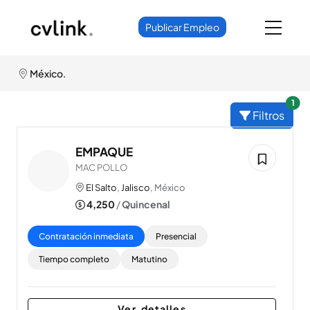
Publicar Empleo
México.
unr
1
Filtros
EMPAQUE
MAC POLLO
El Salto
,
Jalisco
, México
4,250
/
Quincenal
Contratación inmediata
Presencial
Tiempo completo
Matutino
Ver detalles