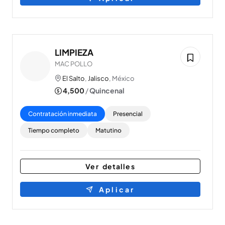
LIMPIEZA
MAC POLLO
El Salto
,
Jalisco
, México
4,500
/
Quincenal
Contratación inmediata
Presencial
Tiempo completo
Matutino
Ver detalles
Aplicar