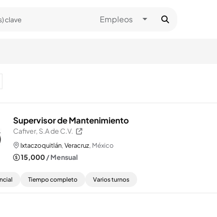
Toggle Dropdown
Empleos
Supervisor de Mantenimiento
Cafiver, S.A de C.V.
Ixtaczoquitlán
,
Veracruz
, México
15,000
/ Mensual
ncial
Tiempo completo
Varios turnos