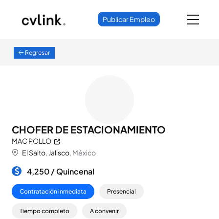
Publicar Empleo
Regresar
CHOFER DE ESTACIONAMIENTO
MAC POLLO
El Salto
,
Jalisco
, México
4,250 /
Quincenal
Contratación inmediata
Presencial
Tiempo completo
A convenir