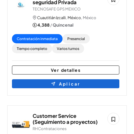
seguridad Privada
TECNOSAFE GPS MEXICO
Cuautitlán Izcalli
,
México
, México
4,388
/
Quincenal
Contratación inmediata
Presencial
Tiempo completo
Varios turnos
Ver detalles
Aplicar
Customer Service
(Seguimiento a proyectos)
RHContrataciones