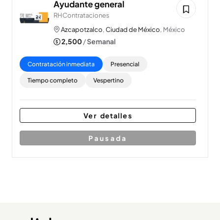
Ayudante general
RHContrataciones
Azcapotzalco
,
Ciudad de México
, México
2,500
/
Semanal
Contratación inmediata
Presencial
Tiempo completo
Vespertino
Ver detalles
Pausada