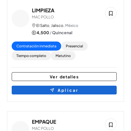
LIMPIEZA
MAC POLLO
El Salto
,
Jalisco
, México
4,500
/
Quincenal
Contratación inmediata
Presencial
Tiempo completo
Matutino
Ver detalles
Aplicar
EMPAQUE
MAC POLLO