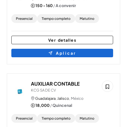
150 - 160
/
A convenir
Presencial
Tiempo completo
Matutino
Ver detalles
Aplicar
AUXILIAR CONTABLE
KCG SA DE CV
Guadalajara
,
Jalisco
, México
18,000
/
Quincenal
Presencial
Tiempo completo
Matutino