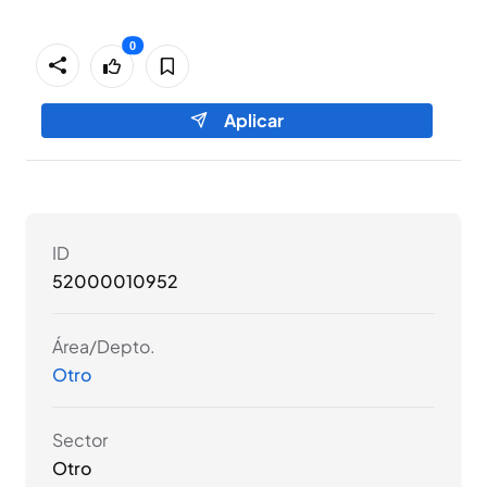
0
0
Aplicar
ID
52000010952
Área/Depto.
Otro
Sector
Otro