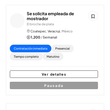
Se solicita empleada de
mostrador
El broche de plata
Coatepec
,
Veracruz
, México
1,200
/
Semanal
Contratación inmediata
Presencial
Tiempo completo
Matutino
Ver detalles
Pausada