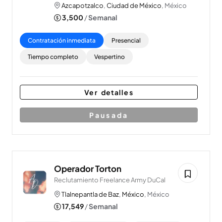
Azcapotzalco
,
Ciudad de México
, México
3,500
/
Semanal
Contratación inmediata
Presencial
Tiempo completo
Vespertino
Ver detalles
Pausada
Operador Torton
Reclutamiento Freelance Army DuCal
Tlalnepantla de Baz
,
México
, México
17,549
/
Semanal