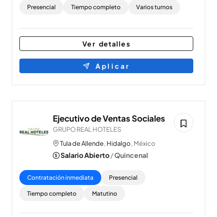
Presencial
Tiempo completo
Varios turnos
Ver detalles
Aplicar
Ejecutivo de Ventas Sociales
GRUPO REAL HOTELES
Tula de Allende
,
Hidalgo
, México
Salario Abierto
/
Quincenal
Contratación inmediata
Presencial
Tiempo completo
Matutino