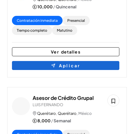
10,000
/
Quincenal
Contratación inmediata
Presencial
Tiempo completo
Matutino
Ver detalles
Aplicar
Asesor de Crédito Grupal
LUIS FERNANDO
Querétaro
,
Querétaro
, México
8,000
/
Semanal