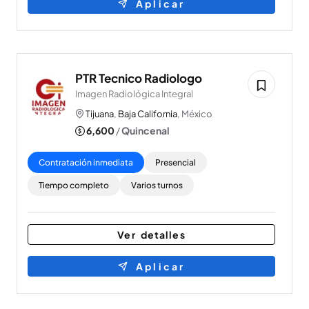
Aplicar
PTR Tecnico Radiologo
Imagen Radiológica Integral
Tijuana
,
Baja California
, México
6,600
/
Quincenal
Contratación inmediata
Presencial
Tiempo completo
Varios turnos
Ver detalles
Aplicar