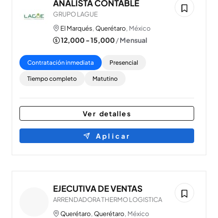
ANALISTA CONTABLE
GRUPO LAGUE
El Marqués
,
Querétaro
, México
12,000 - 15,000
/
Mensual
Contratación inmediata
Presencial
Tiempo completo
Matutino
Ver detalles
Aplicar
EJECUTIVA DE VENTAS
ARRENDADORA THERMO LOGISTICA
Querétaro
,
Querétaro
, México