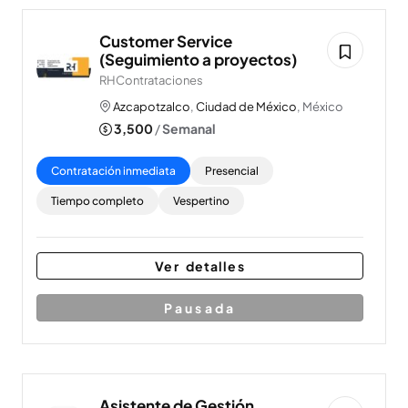
Customer Service
(Seguimiento a proyectos)
RHContrataciones
Azcapotzalco
,
Ciudad de México
, México
3,500
/
Semanal
Contratación inmediata
Presencial
Tiempo completo
Vespertino
Ver detalles
Pausada
Asistente de Gestión