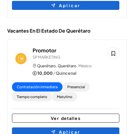
Aplicar
Vacantes En El Estado De Querétaro
Promotor
SP MARKETING
Querétaro
,
Querétaro
, México
10,000
/
Quincenal
Contratación inmediata
Presencial
Tiempo completo
Matutino
Ver detalles
Aplicar