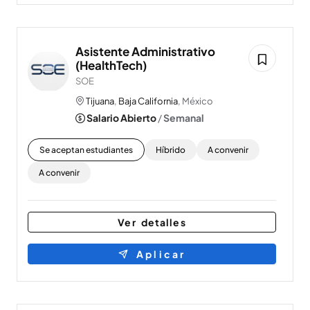
Asistente Administrativo
(HealthTech)
SOE
Tijuana
,
Baja California
, México
Salario Abierto
/
Semanal
Se aceptan estudiantes
Híbrido
A convenir
A convenir
Ver detalles
Aplicar