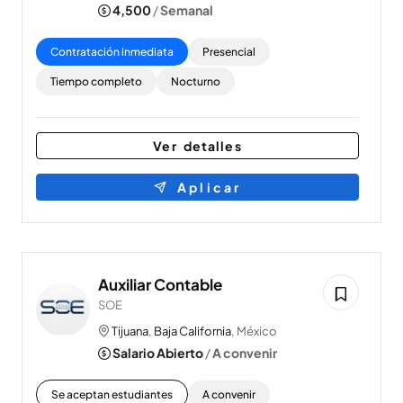
4,500
/
Semanal
Contratación inmediata
Presencial
Tiempo completo
Nocturno
Ver detalles
Aplicar
Auxiliar Contable
SOE
Tijuana
,
Baja California
, México
Salario Abierto
/
A convenir
Se aceptan estudiantes
A convenir