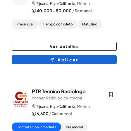
Tijuana
,
Baja California
, México
40,000 - 50,000
/
Semanal
Presencial
Tiempo completo
Matutino
Ver detalles
Aplicar
PTR Tecnico Radiologo
Imagen Radiológica Integral
Tijuana
,
Baja California
, México
6,600
/
Quincenal
Contratación inmediata
Presencial