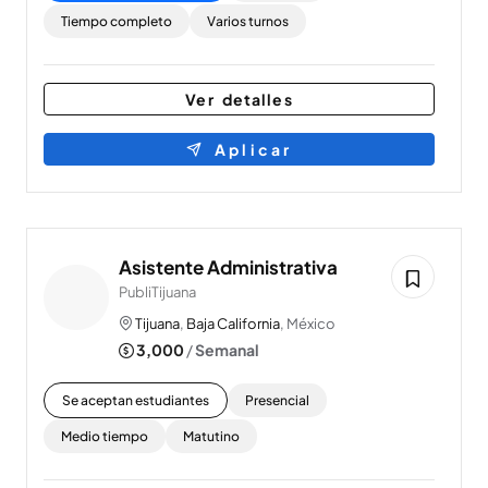
Tiempo completo
Varios turnos
Ver detalles
Aplicar
Asistente Administrativa
PubliTijuana
Tijuana
,
Baja California
, México
3,000
/
Semanal
Se aceptan estudiantes
Presencial
Medio tiempo
Matutino