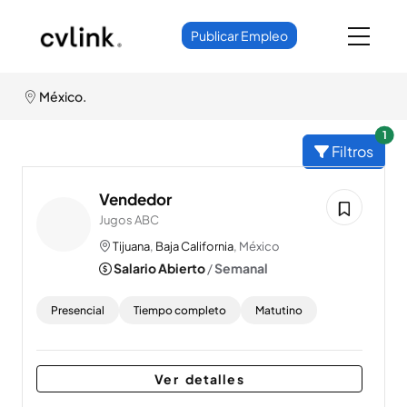
Publicar Empleo
México.
unr
1
Filtros
Vendedor
Jugos ABC
Tijuana
,
Baja California
, México
Salario Abierto
/
Semanal
Presencial
Tiempo completo
Matutino
Ver detalles