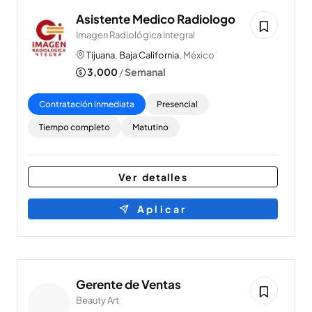
Asistente Medico Radiologo
Imagen Radiológica Integral
Tijuana
,
Baja California
, México
3,000
/
Semanal
Contratación inmediata
Presencial
Tiempo completo
Matutino
Ver detalles
Aplicar
Gerente de Ventas
Beauty Art