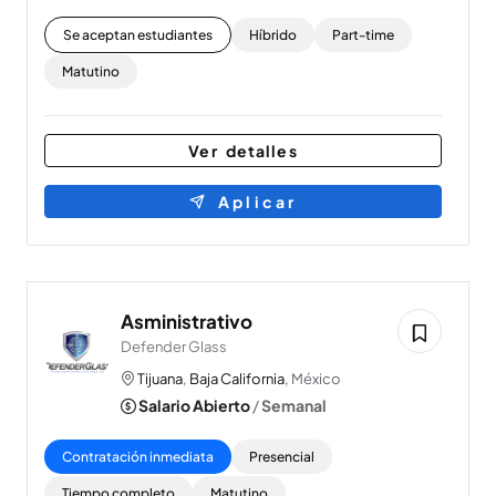
Se aceptan estudiantes
Híbrido
Part-time
Matutino
Ver detalles
Aplicar
Asministrativo
Defender Glass
Tijuana
,
Baja California
, México
Salario Abierto
/
Semanal
Contratación inmediata
Presencial
Tiempo completo
Matutino