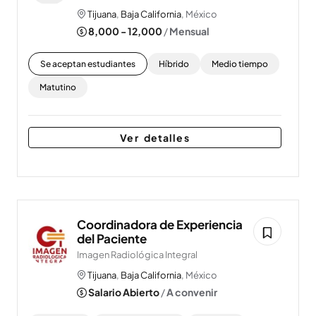
Tijuana
,
Baja California
, México
8,000 - 12,000
/
Mensual
Se aceptan estudiantes
Híbrido
Medio tiempo
Matutino
Ver detalles
Coordinadora de Experiencia
del Paciente
Imagen Radiológica Integral
Tijuana
,
Baja California
, México
Salario Abierto
/
A convenir