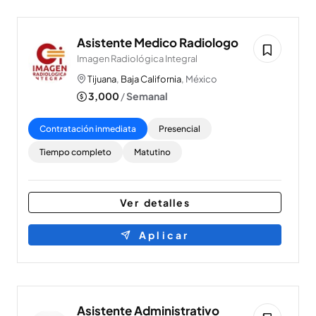
Asistente Medico Radiologo
Imagen Radiológica Integral
Tijuana
,
Baja California
, México
3,000
/
Semanal
Contratación inmediata
Presencial
Tiempo completo
Matutino
Ver detalles
Aplicar
Asistente Administrativo