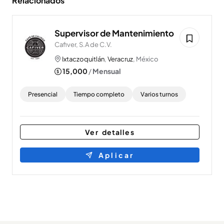
Relacionados
Supervisor de Mantenimiento
Cafiver, S.A de C.V.
Ixtaczoquitlán
,
Veracruz
, México
15,000
/
Mensual
Presencial
Tiempo completo
Varios turnos
Ver detalles
Aplicar