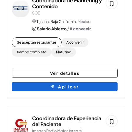
Coordinadora de Marketing y
Contenido
SOE
Tijuana
,
Baja California
, México
Salario Abierto
/
A convenir
Se aceptan estudiantes
A convenir
Tiempo completo
Matutino
Ver detalles
Aplicar
Coordinadora de Experiencia
del Paciente
Imagen Radiológica Integral