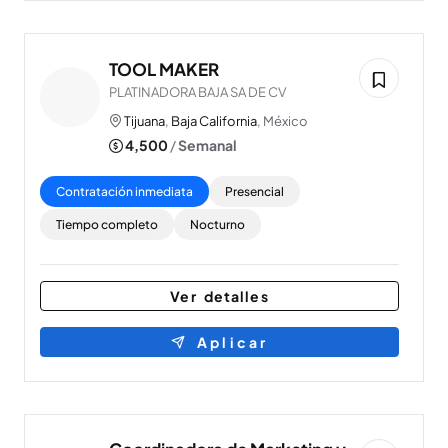
TOOL MAKER
PLATINADORA BAJA SA DE CV
Tijuana
,
Baja California
, México
4,500
/
Semanal
Contratación inmediata
Presencial
Tiempo completo
Nocturno
Ver detalles
Aplicar