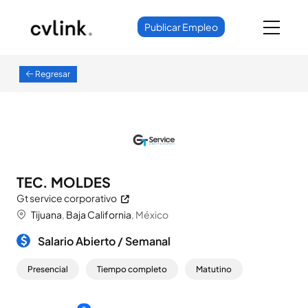
Publicar Empleo
Regresar
TEC. MOLDES
Gt service corporativo
Tijuana
,
Baja California
, México
Salario Abierto /
Semanal
Presencial
Tiempo completo
Matutino