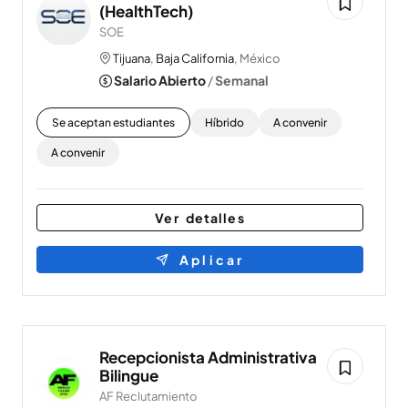
(HealthTech)
SOE
Tijuana
,
Baja California
, México
Salario Abierto
/
Semanal
Se aceptan estudiantes
Híbrido
A convenir
A convenir
Ver detalles
Aplicar
Recepcionista Administrativa
Bilingue
AF Reclutamiento