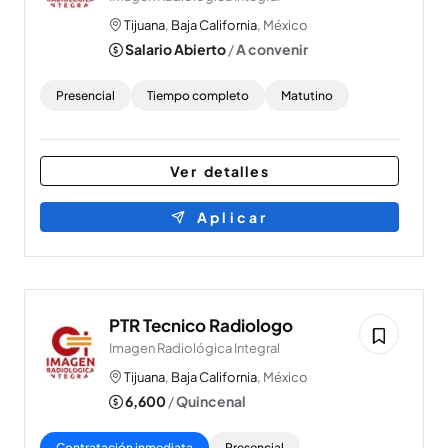
Tijuana
,
Baja California
, México
Salario Abierto
/
A convenir
Presencial
Tiempo completo
Matutino
Ver detalles
Aplicar
PTR Tecnico Radiologo
Imagen Radiológica Integral
Tijuana
,
Baja California
, México
6,600
/
Quincenal
Contratación inmediata
Presencial