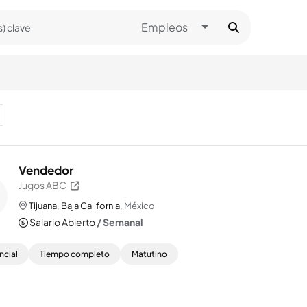
Toggle Dropdown
Empleos
Vendedor
Jugos ABC
Tijuana
,
Baja California
, México
Salario Abierto
/ Semanal
ncial
Tiempo completo
Matutino