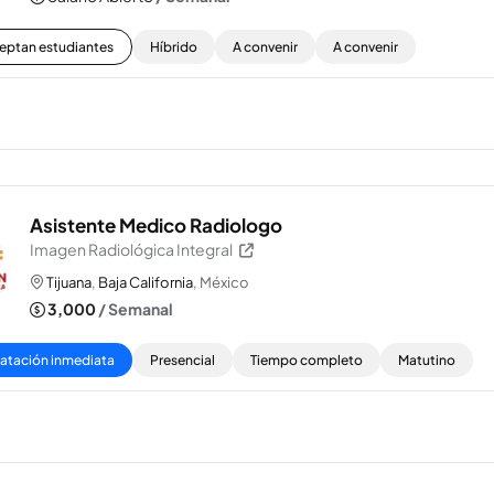
eptan estudiantes
Híbrido
A convenir
A convenir
Asistente Medico Radiologo
Imagen Radiológica Integral
Tijuana
,
Baja California
, México
3,000
/ Semanal
atación inmediata
Presencial
Tiempo completo
Matutino