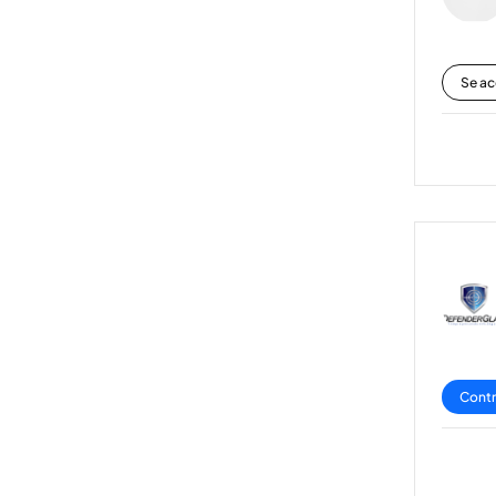
Se ac
Contr