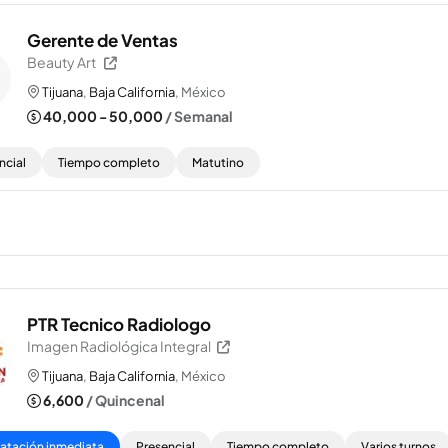
Gerente de Ventas
Beauty Art
Tijuana
,
Baja California
, México
40,000 - 50,000
/ Semanal
ncial
Tiempo completo
Matutino
PTR Tecnico Radiologo
Imagen Radiológica Integral
Tijuana
,
Baja California
, México
6,600
/ Quincenal
atación inmediata
Presencial
Tiempo completo
Varios turnos