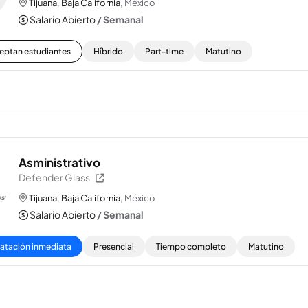
Tijuana
,
Baja California
, México
Salario Abierto
/ Semanal
eptan estudiantes
Híbrido
Part-time
Matutino
Asministrativo
Defender Glass
Tijuana
,
Baja California
, México
Salario Abierto
/ Semanal
atación inmediata
Presencial
Tiempo completo
Matutino