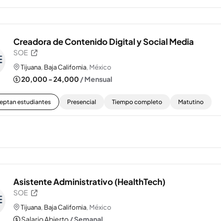
Creadora de Contenido Digital y Social Media
SOE
Tijuana
,
Baja California
, México
20,000 - 24,000
/ Mensual
eptan estudiantes
Presencial
Tiempo completo
Matutino
Asistente Administrativo (HealthTech)
SOE
Tijuana
,
Baja California
, México
Salario Abierto
/ Semanal