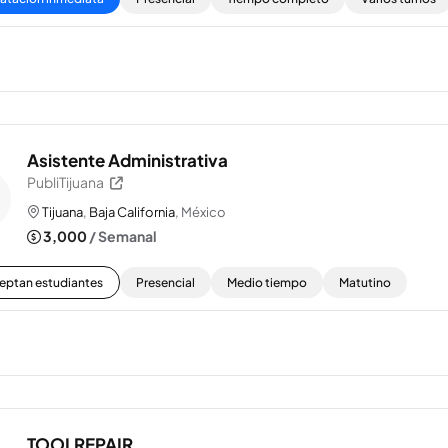
Asistente Administrativa
PubliTijuana
Tijuana
,
Baja California
, México
3,000
/ Semanal
eptan estudiantes
Presencial
Medio tiempo
Matutino
TOOLREPAIR