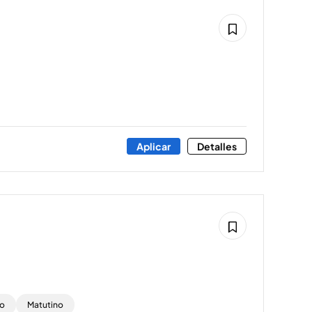
Aplicar
Detalles
to
Matutino