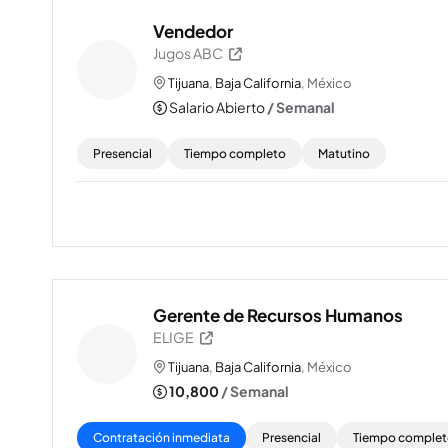
Vendedor
Jugos ABC
Tijuana
,
Baja California
, México
Salario Abierto
/ Semanal
Presencial
Tiempo completo
Matutino
Gerente de Recursos Humanos
ELIGE
Tijuana
,
Baja California
, México
10,800
/ Semanal
Contratación inmediata
Presencial
Tiempo comple