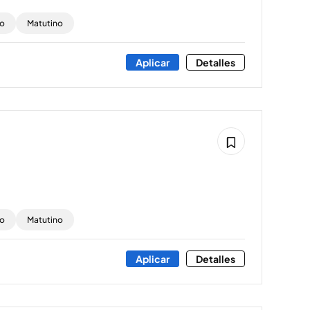
to
Matutino
Aplicar
Detalles
to
Matutino
Aplicar
Detalles