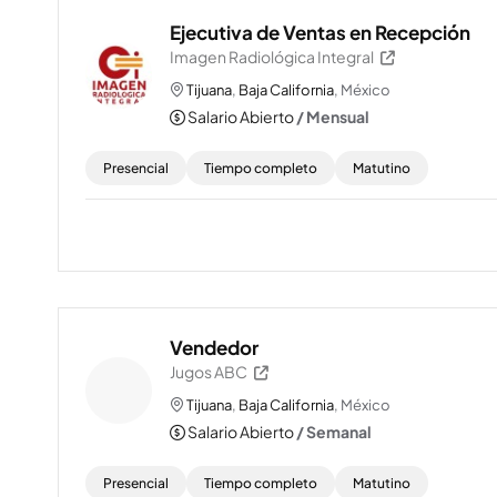
Ejecutiva de Ventas en Recepción
Imagen Radiológica Integral
Tijuana
,
Baja California
, México
Salario Abierto
/ Mensual
Presencial
Tiempo completo
Matutino
Vendedor
Jugos ABC
Tijuana
,
Baja California
, México
Salario Abierto
/ Semanal
Presencial
Tiempo completo
Matutino