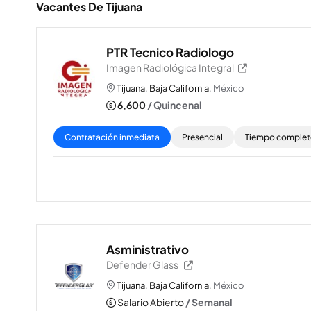
Vacantes De Tijuana
PTR Tecnico Radiologo
Imagen Radiológica Integral
Tijuana
,
Baja California
, México
6,600
/ Quincenal
Contratación inmediata
Presencial
Tiempo comple
Asministrativo
Defender Glass
Tijuana
,
Baja California
, México
Salario Abierto
/ Semanal