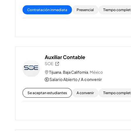
Contratación inmediata
Presencial
Tiempo comple
Auxiliar Contable
SOE
Tijuana
,
Baja California
, México
Salario Abierto
/ A convenir
Se aceptan estudiantes
A convenir
Tiempo comple