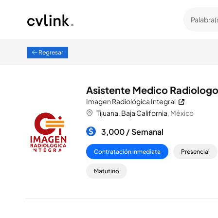
Regresar
Asistente Medico Radiolog
Imagen Radiológica Integral
Tijuana
,
Baja California
, México
3,000 /
Semanal
Contratación inmediata
Presencial
Matutino